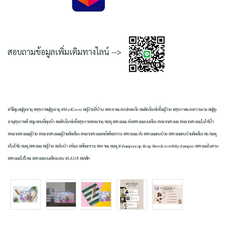
สอบถามข้อมูลเพิ่มเติมทางไลน์ -->
#วิธีดูแลผู้สูงอายุ #สุขภาพผู้สูงอายุ #MedCover #ผู้ป่วยที่บ้าน #สะอาดและปลอดภัย #ผลิตภัณฑ์เพื่อผู้ป่วย #สุขภาพและความงาม #ผู้สูง
อายุสุขภาพดี #ดูแลคนที่คุณรัก #ผลิตภัณฑ์เพื่อสุขภาพ#หมวกแชมพู #สระผมแห้ง#สระผมบนเตียง #หมวกสระผม #หมวกสระผมไม่ใช้น้ำ
#หมวกสระผมผู้ป่วย #หมวกสระผมผู้ป่วยติดเตียง #หมวกสระผมหลังศัลยกรรม #สระผมแห้ง #สระผมคนป่วย #สระผมคนป่วยติดเตียง #แชมพู
#ไม่ใช้แชมพู #สระผม #ผู้ป่วย #เดินป่า #หิมะ #ศัลยกรรม #ดรายแชมพู #shampoocap #cap #medcover#dryshampoo #สระผมในสวน
#สระผมได้ไหม #สระผมบนเตียงนอน #LASIK #เลสิค