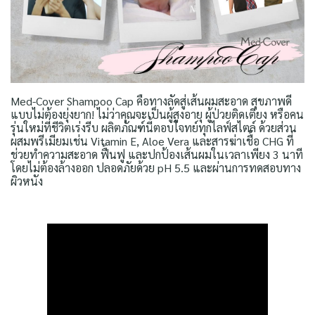
Med-Cover Shampoo Cap คือทางลัดสู่เส้นผมสะอาด สุขภาพดี
แบบไม่ต้องยุ่งยาก! ไม่ว่าคุณจะเป็นผู้สูงอายุ ผู้ป่วยติดเตียง หรือคน
รุ่นใหม่ที่ชีวิตเร่งรีบ ผลิตภัณฑ์นี้ตอบโจทย์ทุกไลฟ์สไตล์ ด้วยส่วน
ผสมพรีเมียมเช่น Vitamin E, Aloe Vera และสารฆ่าเชื้อ CHG ที่
ช่วยทำความสะอาด ฟื้นฟู และปกป้องเส้นผมในเวลาเพียง 3 นาที
โดยไม่ต้องล้างออก ปลอดภัยด้วย pH 5.5 และผ่านการทดสอบทาง
ผิวหนัง