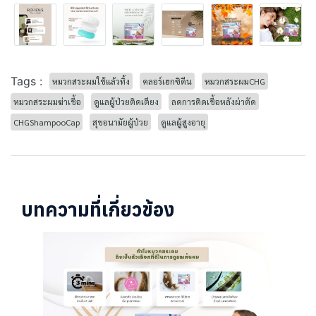
Tags :
หมวกสระผมใช้แล้วทิ้ง
คลอร์เฮกซิดีน
หมวกสระผมCHG
หมวกสระผมฆ่าเชื้อ
ดูแลผู้ป่วยติดเตียง
ลดการติดเชื้อหลังผ่าตัด
CHGShampooCap
สุขอนามัยผู้ป่วย
ดูแลผู้สูงอายุ
บทความที่เกี่ยวข้อง