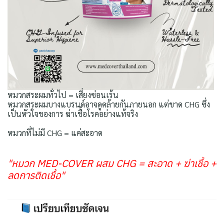
หมวกสระผมทั่วไป = เสี่ยงซ่อนเร้น
หมวกสระผมบางแบรนด์อาจดูคล้ายกันภายนอก แต่ขาด CHG ซึ่ง
เป็นหัวใจของการ ฆ่าเชื้อโรคอย่างแท้จริง
หมวกที่ไม่มี CHG = แค่สะอาด
"หมวก MED-COVER ผสม CHG = สะอาด + ฆ่าเชื้อ +
ลดการติดเชื้อ"