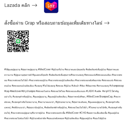
Lazada คลิก -->
สั่งซื้อผ่าน Grap หรือสอบถามข้อมูลเพิ่มเติมทางไลน์ -->
#วิธีดูแลผู้สูงอายุ #สุขภาพผู้สูงอายุ #MedCover #ผู้ป่วยที่บ้าน #สะอาดและปลอดภัย #ผลิตภัณฑ์เพื่อผู้ป่วย #สุขภาพและ
ความงาม #ผู้สูงอายุสุขภาพดี #ดูแลคนที่คุณรัก #ผลิตภัณฑ์เพื่อสุขภาพ#หมวกแชมพู #สระผมแห้ง#สระผมบนเตียง #หมวกสระ
ผม #หมวกสระผมไม่ใช้น้ำ #หมวกสระผมผู้ป่วย #หมวกสระผมผู้ป่วยติดเตียง #หมวกสระผมหลังศัลยกรรม #สระผมแห้ง #สระผม
คนป่วย #สระผมคนป่วยติดเตียง #แชมพู #ไม่ใช้แชมพู #สระผม #ผู้ป่วย #เดินป่า #หิมะ #ศัลยกรรม #ดรายแชมพู #shampoocap
#cap #medcover#dryshampoo #สระผมในสวน #สระผมได้ไหม #สระผมบนเตียงนอน #LASIK #เลสิค #ค่าpH5.5สำคัญ
อย่างไร, #แชมพูสำหรับผู้ป่วย, #ดูแลผู้สูงอายุ, #ดูแลผู้ป่วยติดเตียง, #สุขภาพหนังศีรษะ, #MedCoverShampooCap, #หมวก
สระผม, #แชมพูสำหรับโรงพยาบาล, #พยาบาลแนะนำ, #ผู้ช่วยพยาบาล, #สุขภาพเส้นผม, #ดูแลผมผู้สูงอายุ, #แชมพูสำหรับ
แพทย์, #คลินิกแนะนำ, #สุขอนามัยผู้ป่วย, #ผลิตภัณฑ์สำหรับผู้ป่วย, #สระผมโดยไม่ใช้น้ำ, #โรงพยาบาลใช้จริง, #แชมพูสำหรับ
คนไข้, #หมวกสระผมผู้สูงอายุ#อาหารผู้ป่วย #หมวกสระผมฆ่าเชื้อ #MedCover #CHG #ลดความเสี่ยงติดเชื้อ #ดูแลผู้ป่วย
#หมวกสระผมไม่ต้องใช้น้ำ #ผู้ป่วยหลังผ่าตัด #คุณแม่หลังคลอด #ผู้ป่วยติดเตียง #ผู้ดูแลผู้ป่วย #ของใช้ผู้ป่วย