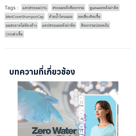
Tags :
แคปสระผมCHG
สระผมหลังศัลยกรรม
ดูแลแผลหลังผ่าตัด
MedCoverShampooCap
ห้ามน้ำโดนแผล
ลดเสี่ยงติดเชื้อ
ผมสะอาดไม่ต้องล้าง
แคปสระผมหลังผ่าตัด
ศัลยกรรมปลอดภัย
CHGฆ่าเชื้อ
บทความที่เกี่ยวข้อง