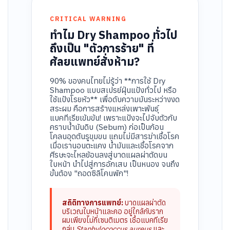
CRITICAL WARNING
ทำไม Dry Shampoo ทั่วไป
ถึงเป็น "ตัวการร้าย" ที่
ศัลยแพทย์สั่งห้าม?
90% ของคนไทยไม่รู้ว่า **การใช้ Dry
Shampoo แบบสเปรย์ฝุ่นแป้งทั่วไป หรือ
ใช้แป้งโรยหัว** เพื่อดับความมันระหว่างงด
สระผม คือการสร้างแหล่งเพาะพันธุ์
แบคทีเรียเข้มข้น! เพราะแป้งจะไปจับตัวกับ
คราบน้ำมันดิบ (Sebum) ก่อเป็นก้อน
โคลนอุดตันรูขุมขน แถมไม่มีสารฆ่าเชื้อโรค
เมื่อเรานอนตะแคง น้ำมันและเชื้อโรคจาก
ศีรษะจะไหลย้อนลงสู่บาดแผลผ่าตัดบน
ใบหน้า นำไปสู่การอักเสบ เป็นหนอง จนถึง
ขั้นต้อง "ถอดซิลิโคนพัก"!
สถิติทางการแพทย์:
บาดแผลผ่าตัด
บริเวณใบหน้าและคอ อยู่ใกล้กับราก
ผมเพียงไม่กี่เซนติเมตร เชื้อแบคทีเรีย
กลุ่ม
Staphylococcus aureus
และ