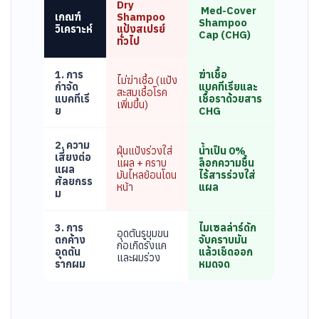
Dry
️ Med-Cover
เกณฑ์
Shampoo
Shampoo
วิเคราะห์
แป้งสเปรย์
Cap (CHG)
ทั่วไป
1. การ
ฆ่าเชื้อ
ไม่ฆ่าเชื้อ (แป้ง
กำจัด
แบคทีเรียและ
สะสมเชื้อโรค
แบคทีเรี
เชื้อราด้วยสาร
เพิ่มขึ้น)
ย
CHG
2. ความ
ฝุ่นแป้งร่วงใส่
น้ำเป็น 0%
เสี่ยงต่อ
แผล + คราบ
ล็อกความชื้น
แผล
มันไหลย้อนโดน
ไร้สารร่วงใส่
ศัลยกรร
หน้า
แผล
ม
3. การ
ไมเซลล่าร์ดัก
อุดตันรูขุมขน
ตกค้าง
จับคราบมัน
ก่อเกิดรังแค
อุดตัน
แล้วเช็ดออก
และผมร่วง
รากผม
หมดจด