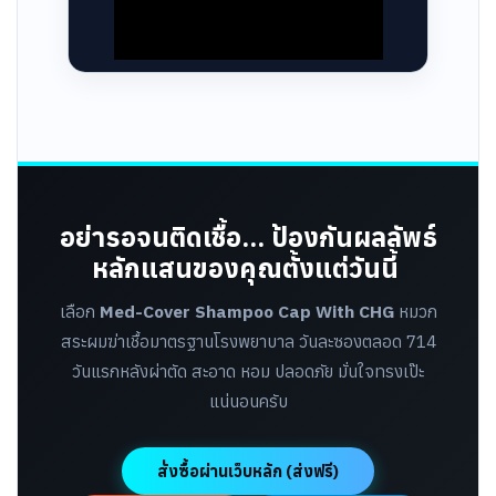
อย่ารอจนติดเชื้อ... ป้องกันผลลัพธ์
หลักแสนของคุณตั้งแต่วันนี้ ️
เลือก
Med-Cover Shampoo Cap With CHG
หมวก
สระผมฆ่าเชื้อมาตรฐานโรงพยาบาล วันละซองตลอด 714
วันแรกหลังผ่าตัด สะอาด หอม ปลอดภัย มั่นใจทรงเป๊ะ
แน่นอนครับ
สั่งซื้อผ่านเว็บหลัก (ส่งฟรี)