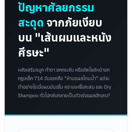
ปัญหาศัลยกรรม
สะดุด
จากภัยเงียบ
บน "เส้นผมและหนัง
ศีรษะ"
หลังเสริมจมูก ทำตา ยกกระชับ หรืออัพไซส์หน้าอก
กฎเหล็ก 714 วันแรกคือ "ห้ามแผลโดนน้ำ" แต่จะ
ทำอย่างไรเมื่อผมมันเยิ้ม คราบเหงื่อสะสม และ Dry
Shampoo ทั่วไปกลับกลายเป็นตัวเร่งแผลอักเสบ?