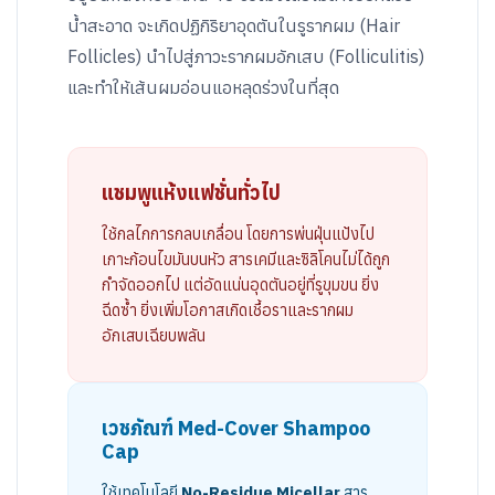
น้ำสะอาด จะเกิดปฏิกิริยาอุดตันในรูรากผม (Hair
Follicles) นำไปสู่ภาวะรากผมอักเสบ (Folliculitis)
และทำให้เส้นผมอ่อนแอหลุดร่วงในที่สุด
แชมพูแห้งแฟชั่นทั่วไป
ใช้กลไกการกลบเกลื่อน โดยการพ่นฝุ่นแป้งไป
เกาะก้อนไขมันบนหัว สารเคมีและซิลิโคนไม่ได้ถูก
กำจัดออกไป แต่อัดแน่นอุดตันอยู่ที่รูขุมขน ยิ่ง
ฉีดซ้ำ ยิ่งเพิ่มโอกาสเกิดเชื้อราและรากผม
อักเสบเฉียบพลัน
เวชภัณฑ์ Med-Cover Shampoo
Cap
ใช้เทคโนโลยี
No-Residue Micellar
สาร