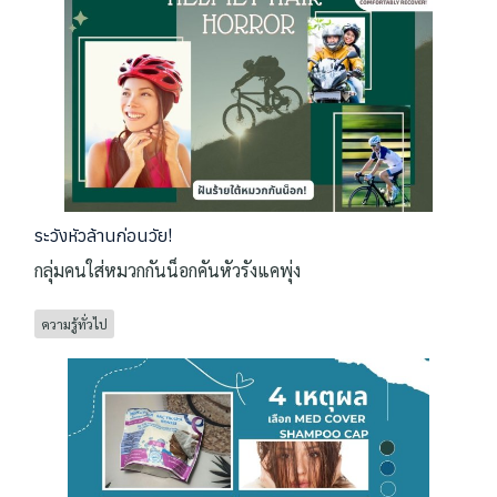
ระวังหัวล้านก่อนวัย!
กลุ่มคนใส่หมวกกันน็อกคันหัวรังแคพุ่ง
ความรู้ทั่วไป