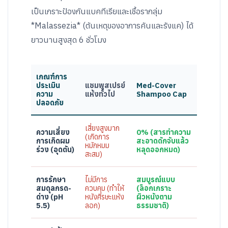
เป็นเกราะป้องกันแบคทีเรียและเชื้อรากลุ่ม
*Malassezia* (ต้นเหตุของอาการคันและรังแค) ได้
ยาวนานสูงสุด 6 ชั่วโมง
เกณฑ์การ
ประเมิน
แชมพูสเปรย์
Med-Cover
ความ
แห้งทั่วไป
Shampoo Cap
ปลอดภัย
เสี่ยงสูงมาก
ความเสี่ยง
0% (สารทำความ
(เกิดการ
การเกิดผม
สะอาดดักจับแล้ว
หมักหมม
ร่วง (อุดตัน)
หลุดออกหมด)
สะสม)
การรักษา
ไม่มีการ
สมบูรณ์แบบ
สมดุลกรด-
ควบคุม (ทำให้
(ล็อกเกราะ
ด่าง (pH
หนังศีรษะแห้ง
ผิวหนังตาม
5.5)
ลอก)
ธรรมชาติ)