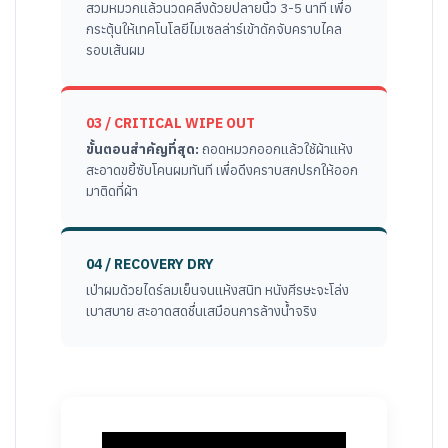
สวมหมวกแล้วนวดคลึงด้วยปลายนิ้ว 3-5 นาที เพื่อ
กระตุ้นให้เทคโนโลยีไมเซลล่าร์เข้าดักจับคราบไคล
รอบเส้นผม
03 / CRITICAL WIPE OUT
ขั้นตอนสำคัญที่สุด:
ถอดหมวกออกแล้วใช้ผ้าแห้ง
สะอาดขยี้ซับโคนผมทันที เพื่อดึงคราบสกปรกให้ออก
มาติดที่ผ้า
04 / RECOVERY DRY
เป่าผมด้วยไดร์ลมเย็นจนแห้งสนิท หนังศีรษะจะโล่ง
เบาสบาย สะอาดสดชื่นเสมือนการล้างน้ำจริง