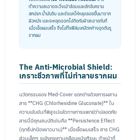
ทำความสะอาดจะวิ่งเข้าล้อมและดักจับคราบ
สกปรก น้ำมันดิบ และรังแคให้หลุดลอยขึ้นมาจาก
ผิวหนัง และจะหลุดออกไปติดกับผ้าสะอาดทันที
เมื่อเช็ดผมเสร็จ จึงไม่ทิ้งฟิล์มเคมีตกค้างอุดตันรู
รากผม
The Anti-Microbial Shield:
เกราะชีวภาพที่ไม่ทำลายรากผม
นวัตกรรมของ Med-Cover แตกต่างด้วยการผสาน
สาร **CHG (Chlorhexidine Gluconate)** ใน
ความเข้มข้นที่พิสูจน์แล้วทางการแพทย์ว่าปลอดภัย
สารนี้มีคุณสมบัติเด่นคือ **Persistence Effect
(ฤทธิ์ปกป้องยาวนาน)** เมื่อเช็ดผมเสร็จ สาร CHG
ส่วนเล็กๆ จะยังคงเกาะเคลือบหนังศีรษะ ทำหน้าที่