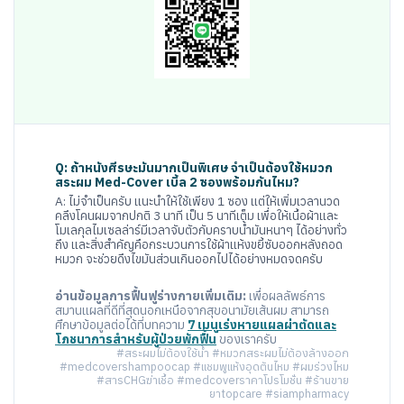
Q: ถ้าหนังศีรษะมันมากเป็นพิเศษ จำเป็นต้องใช้หมวก
สระผม Med-Cover เบิ้ล 2 ซองพร้อมกันไหม?
A: ไม่จำเป็นครับ แนะนำให้ใช้เพียง 1 ซอง แต่ให้เพิ่มเวลานวด
คลึงโคนผมจากปกติ 3 นาที เป็น 5 นาทีเต็ม เพื่อให้เนื้อผ้าและ
โมเลกุลไมเซลล่าร์มีเวลาจับตัวกับคราบน้ำมันหนาๆ ได้อย่างทั่ว
ถึง และสิ่งสำคัญคือกระบวนการใช้ผ้าแห้งขยี้ซับออกหลังถอด
หมวก จะช่วยดึงไขมันส่วนเกินออกไปได้อย่างหมดจดครับ
อ่านข้อมูลการฟื้นฟูร่างกายเพิ่มเติม:
เพื่อผลลัพธ์การ
สมานแผลที่ดีที่สุดนอกเหนือจากสุขอนามัยเส้นผม สามารถ
ศึกษาข้อมูลต่อได้ที่บทความ
7 เมนูเร่งหายแผลผ่าตัดและ
โภชนาการสำหรับผู้ป่วยพักฟื้น
ของเราครับ
#สระผมไม่ต้องใช้น้ำ #หมวกสระผมไม่ต้องล้างออก
#medcovershampoocap #แชมพูแห้งอุดตันไหม #ผมร่วงไหม
#สารCHGฆ่าเชื้อ #medcoverราคาโปรโมชั่น #ร้านขาย
ยาtopcare #siampharmacy