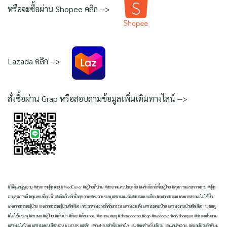
หรือจะซื้อผ่าน Shopee คลิก -->
Lazada คลิก -->
สั่งซื้อผ่าน Grap หรือสอบถามข้อมูลเพิ่มเติมทางไลน์ -->
#วิธีดูแลผู้สูงอายุ #สุขภาพผู้สูงอายุ #MedCover #ผู้ป่วยที่บ้าน #สะอาดและปลอดภัย #ผลิตภัณฑ์เพื่อผู้ป่วย #สุขภาพและความงาม #ผู้สูง
อายุสุขภาพดี #ดูแลคนที่คุณรัก #ผลิตภัณฑ์เพื่อสุขภาพ#หมวกแชมพู #สระผมแห้ง#สระผมบนเตียง #หมวกสระผม #หมวกสระผมไม่ใช้น้ำ
#หมวกสระผมผู้ป่วย #หมวกสระผมผู้ป่วยติดเตียง #หมวกสระผมหลังศัลยกรรม #สระผมแห้ง #สระผมคนป่วย #สระผมคนป่วยติดเตียง #แชมพู
#ไม่ใช้แชมพู #สระผม #ผู้ป่วย #เดินป่า #หิมะ #ศัลยกรรม #ดรายแชมพู #shampoocap #cap #medcover#dryshampoo #สระผมในสวน
#สระผมได้ไหม #สระผมบนเตียงนอน #LASIK #เลสิค #ค่าpH5.5สำคัญอย่างไร, #แชมพูสำหรับผู้ป่วย, #ดูแลผู้สูงอายุ, #ดูแลผู้ป่วยติดเตียง,