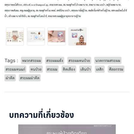
#สุขภาพหนังศีรษะ, #MedCoverShampooCap, #หมวกสระผม, #แชมพูสำหรับโรงพยาบาล, #พยาบาลแนะนำ, #ผู้ช่วยพยาบาล,
#สุขภาพเส้นผม, #ดูแลผมผู้สูงอายุ, #แชมพูสำหรับแพทย์, #คลินิกแนะนำ, #สุขอนามัยผู้ป่วย, #ผลิตภัณฑ์สำหรับผู้ป่วย, #สระผมโดยไม่ใช้
น้ำ, #โรงพยาบาลใช้จริง, #แชมพูสำหรับคนไข้, #หมวกสระผมผู้สูงอายุ#อาหารผู้ป่วย
Tags :
หมวกสระผม
สระผมแห้ง
สระผมคนป่วย
นวตกรรมสระผม
สระผมคนแก่
คนป่วย
สระผม
ติดเตียง
เดินป่า
เลสิก
ศัลยกรรม
ผ่าตัด
สระผมผ่าตัด
บทความที่เกี่ยวข้อง