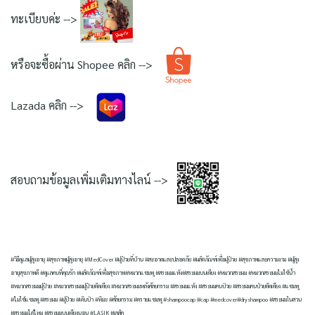
ทะเบียบค่ะ -->
หรือจะซื้อผ่าน Shopee คลิก -->
Lazada คลิก -->
สอบถามข้อมูลเพิ่มเติมทางไลน์ -->
#วิธีดูแลผู้สูงอายุ #สุขภาพผู้สูงอายุ #MedCover #ผู้ป่วยที่บ้าน #สะอาดและปลอดภัย #ผลิตภัณฑ์เพื่อผู้ป่วย #สุขภาพและความงาม #ผู้สูง
อายุสุขภาพดี #ดูแลคนที่คุณรัก #ผลิตภัณฑ์เพื่อสุขภาพ#หมวกแชมพู #สระผมแห้ง#สระผมบนเตียง #หมวกสระผม #หมวกสระผมไม่ใช้น้ำ
#หมวกสระผมผู้ป่วย #หมวกสระผมผู้ป่วยติดเตียง #หมวกสระผมหลังศัลยกรรม #สระผมแห้ง #สระผมคนป่วย #สระผมคนป่วยติดเตียง #แชมพู
#ไม่ใช้แชมพู #สระผม #ผู้ป่วย #เดินป่า #หิมะ #ศัลยกรรม #ดรายแชมพู #shampoocap #cap #medcover#dryshampoo #สระผมในสวน
#สระผมได้ไหม #สระผมบนเตียงนอน #LASIK #เลสิค