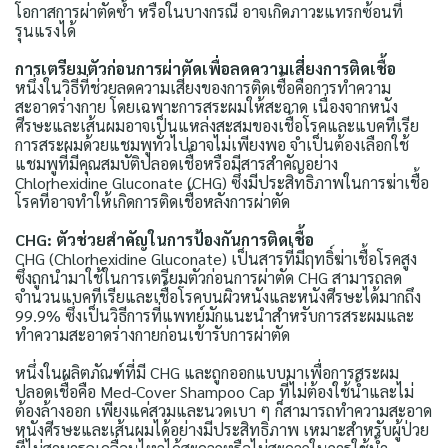
โอกาสการผ่าตัดซ้ำ หรือในบางกรณี อาจเกิดภาวะแทรกซ้อนที่
รุนแรงได้
การเตรียมตัวก่อนการผ่าตัดเพื่อลดความเสี่ยงการติดเชื้อ
หนึ่งในวิธีที่ช่วยลดความเสี่ยงของการติดเชื้อคือการทำความ
สะอาดร่างกาย โดยเฉพาะการสระผมให้สะอาด เนื่องจากหนัง
ศีรษะและเส้นผมอาจเป็นแหล่งสะสมของเชื้อโรคและแบคทีเรีย
การสระผมด้วยแชมพูทั่วไปอาจไม่เพียงพอ จำเป็นต้องเลือกใช้
แชมพูที่มีคุณสมบัติปลอดเชื้อหรือมีสารสำคัญอย่าง
Chlorhexidine Gluconate (CHG) ซึ่งมีประสิทธิภาพในการฆ่าเชื้อ
โรคที่อาจทำให้เกิดการติดเชื้อหลังการผ่าตัด
CHG: ตัวช่วยสำคัญในการป้องกันการติดเชื้อ
CHG (Chlorhexidine Gluconate) เป็นสารที่มีฤทธิ์ฆ่าเชื้อโรคสูง
ซึ่งถูกนำมาใช้ในการเตรียมตัวก่อนการผ่าตัด CHG สามารถลด
จำนวนแบคทีเรียและเชื้อโรคบนผิวหนังและหนังศีรษะได้มากถึง
99.9% ซึ่งเป็นวิธีการที่แพทย์มักแนะนำสำหรับการสระผมและ
ทำความสะอาดร่างกายก่อนเข้ารับการผ่าตัด
หนึ่งในผลิตภัณฑ์ที่มี CHG และถูกออกแบบมาเพื่อการสระผม
ปลอดเชื้อคือ Med-Cover Shampoo Cap ที่ไม่ต้องใช้น้ำและไม่
ต้องล้างออก เพียงแค่สวมและนวดเบา ๆ ก็สามารถทำความสะอาด
หนังศีรษะและเส้นผมได้อย่างมีประสิทธิภาพ เหมาะสำหรับผู้ป่วย