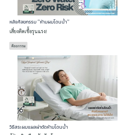
หลังศัลยกรรม “ห้ามผมโดนน้ำ”
เสี่ยงติดเชื้อรุนแรง!
ศัลยกรรม
วิธีสระผมแผลผ่าตัดห้ามโดนน้ำ