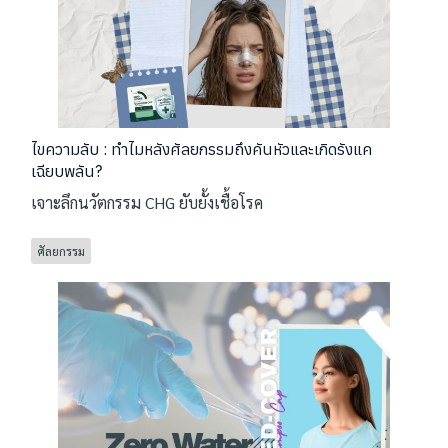
ไขความลับ : ทำไมหลังศัลยกรรมถึงคันหัวและเกิดรังแค
เฉียบพลัน?
เจาะลึกนวัตกรรม CHG ยับยั้งเชื้อโรค
ศัลยกรรม