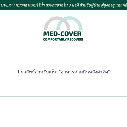
VER® | หมวกสระผมไร้น้ำ สระสะอาดใน 3 นาที สำหรับผู้ป่วย ผู้สูงอายุ และหลั
1 ผลลัพธ์สำหรับแท็ก "อาหารห้ามกินหลังผ่าตัด"