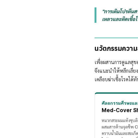
"การเติมโปรตีนส
เหลวและติดเชื้อ
นวัตกรรมความส
เพื่อผสานการดูแลสุ
จึงแนะนำให้หลีกเลี่
เคลือบฆ่าเชื้อโรคได้ท
ศัลยกรรมศีรษะแล
Med-Cover S
หมวกสระผมแห้งชุบลิ
ผสมสารต้านจุลชีพ
C
คราบน้ำมันและสะเก็ดร