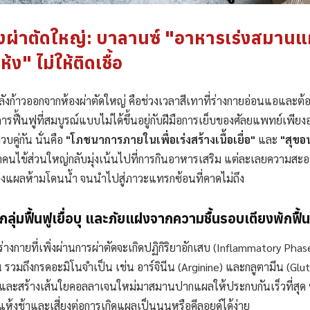
ูหลังผ่าตัดใหญ่: บาลานซ์ "อาหารเร่งสมาน
ง" ไม่ให้ติดเชื้อ
ังก้าวออกจากห้องผ่าตัดใหญ่ คือช่วงเวลาสีเทาที่ร่างกายอ่อนแอและต้
การฟื้นฟูที่สมบูรณ์แบบไม่ได้ขึ้นอยู่กับฝีมือการเย็บของศัลยแพทย์เพียง
วบคู่กัน นั่นคือ
"โภชนาการภายในเพื่อเร่งสร้างเนื้อเยื่อ"
และ
"สุขอ
าคนไข้ส่วนใหญ่กลับมุ่งเน้นไปที่การกินอาหารเสริม แต่ละเลยความสะ
รื่องแผลห้ามโดนน้ำ จนนำไปสู่ภาวะแทรกซ้อนที่คาดไม่ถึง
ุ่มฟื้นฟูเยื่อบุ และภัยแฝงจากความชื้นรอบเตียงพักฟื้น
างกายที่เพิ่งผ่านการผ่าตัดจะเกิดปฏิกิริยาอักเสบ (Inflammatory Phase
น รวมถึงกรดอะมิโนจำเป็น เช่น อาร์จินีน (Arginine) และกลูตามีน (Glut
และสร้างเส้นใยคอลลาเจนใหม่มาสมานปากแผลให้ประกบกันเร็วที่สุด
ห้งช้าและเสี่ยงต่อการเกิดแผลเป็นนูนหรือคีลอยด์ได้ง่าย