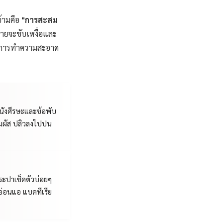
ข้ามคือ
"การสะสม
กายจะขับเหงื่อและ
ลยการทำความสะอาด
ังศีรษะและข้อพับ
ัมผัส ปลิวลงไปปน
ระปาเช็ดตัวบ่อยๆ
 อ่อนแอ แบคทีเรีย