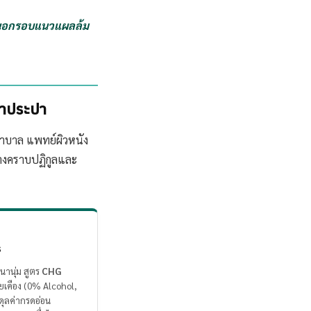
ายนอกรอบแนวแผลล้ม
้ำประปา
าบาล แพทย์ผิวหนัง
้างคราบปฏิกูลและ
s
นานุ่ม สูตร
CHG
ยเคือง (0% Alcohol,
ดุลค่ากรดอ่อน