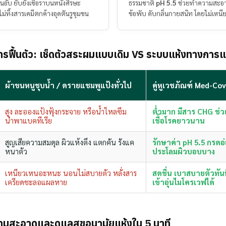
นอับ ยับยั้งเชื้อราบนหนังศีรษะ
ธรรมชาติ
pH 5.5
ช่วยทำความสะอา
ม่ทิ้งสารเคมีตกค้างอุดตันรูขุมขน
ข้อพับ ดับกลิ่นกายสนิท โดยไม่เห
ารฟื้นตัว: เช็ดตัวสระผมแบบเดิม VS ระบบแห้งทางการ
ผ้าขนหนูชุบน้ำ / ดรายแชมพูแป้งทั่วไป
คู่หูเวชภัณฑ์ Med-Co
สูง ละอองแป้งฟุ้งกระจาย หรือน้ำไหลซึม
ต่ำมาก มีสาร CHG ช่ว
นำพาแบคทีเรีย
เชื้อโรคยาวนาน
สูญเสียความสมดุล ผิวแห้งตึง แตกคัน รังแค
รักษาค่า pH 5.5 กรด
หนาตัว
ประโลมผิวบอบบาง
เหนียวเหนอะหนะ นอนไม่สบายตัว หลั่งสาร
สดชื่น เบาสบายตัวทัน
เครียดชะลอแผลหาย
เข้าอุ่นไมโครเวฟได้
ามสะอาดและดูแลสุขอนามัยแห้งใน 5 นาที