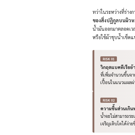
ทว่าในระหว่างที่ร่าง
ของสิ่งปฏิกูลบนผิวห
น้ำมันออกมาตลอดเวล
หรือใช้ผ้าชุบน้ำเช็ดแ
RISK 01
วิกฤตแบคทีเรียย้
ที่เพิ่มจำนวนขึ้น
เปื้อนในแนวแผลผ่า
RISK 02
ความชื้นส่วนเกิ
น้ำจะไม่สามารถระเห
เจริญเติบโตได้ง่ายข