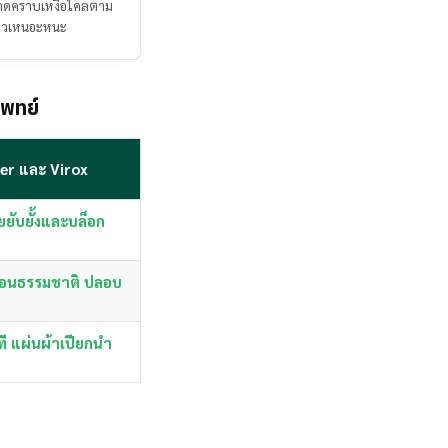
ดคราบเหงื่อไคลตาม
นียวเหนอะหนะ
แพทย์
ver และ Virox
ยยับยั้งและบล็อก
อ่อนธรรมชาติ ปลอบ
ที แผ่นผ้าเปียกนำ