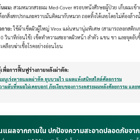
ส้นผม:
สวมหมวกสระผม Med-Cover ครอบหนังศีรษะผู้ป่วย เก็บผมเข้า
ล็อกสิ่งสกปรกและคราบมันติดมากับหมวก ถอดทิ้งได้เลยโดยไม่ต้องล้างน
ิวกาย:
ใช้ผ้าเช็ดผิวผู้ใหญ่ Virox แผ่นหนานุ่มพิเศษ (สามารถลอกสติกเก
0 วินาทีก่อนใช้) เช็ดทำความสะอาดผิวหน้า ลำตัว แขน ขา และจุดอับชื
คลือบฆ่าเชื้อโรคอย่างอ่อนโยน
้เพื่อการฟื้นฟูร่างกายหลังผ่าตัด:
 เมนูเร่งหายแผลผ่าตัด ยุบบวมไว แผลแห้งสนิทสไตล์ศัลยกรรม
วามลับที่หมอไม่เคยบอก! ภัยเงียบของการงดสระผมหลังศัลยกรรม และท
านแผลจากภายใน ปกป้องความสะอาดปลอดภัยจา