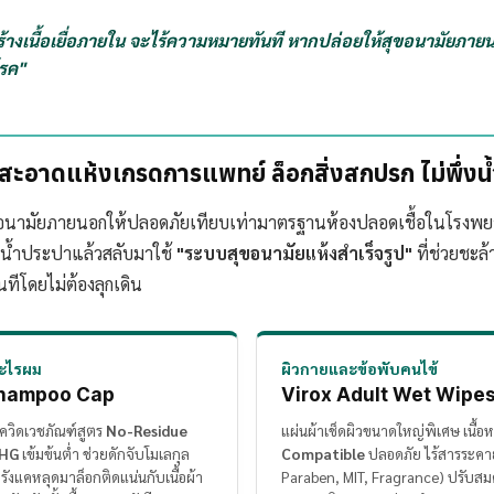
ร้างเนื้อเยื่อภายใน จะไร้ความหมายทันที หากปล่อยให้สุขอนามัยภ
โรค"
ะอาดแห้งเกรดการแพทย์ ล็อกสิ่งสกปรก ไม่พึ่งน
ขอนามัยภายนอกให้ปลอดภัยเทียบเท่ามาตรฐานห้องปลอดเชื้อในโรงพย
ยงน้ำประปาแล้วสลับมาใช้
"ระบบสุขอนามัยแห้งสำเร็จรูป"
ที่ช่วยชะล
ันทีโดยไม่ต้องลุกเดิน
ะไรผม
ผิวกายและข้อพับคนไข้
hampoo Cap
Virox Adult Wet Wipe
ควิดเวชภัณฑ์สูตร
No-Residue
แผ่นผ้าเช็ดผิวขนาดใหญ่พิเศษ เนื้อห
HG
เข้มข้นต่ำ ช่วยดักจับโมเลกุล
Compatible
ปลอดภัย ไร้สารระคา
ังแคหลุดมาล็อกติดแน่นกับเนื้อผ้า
Paraben, MIT, Fragrance) ปรับสม