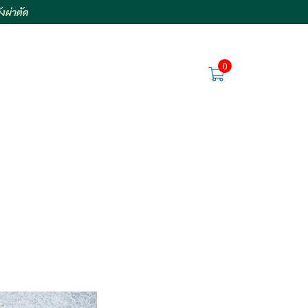
งผ่าตัด
0