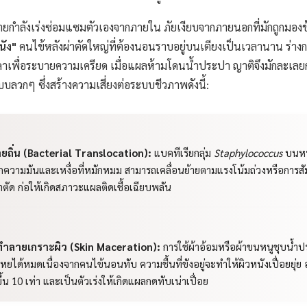
กายกำลังเร่งซ่อมแซมตัวเองจากภายใน ภัยเงียบจากภายนอกที่มักถูกมอง
นัง"
คนไข้หลังผ่าตัดใหญ่ที่ต้องนอนราบอยู่บนเตียงเป็นเวลานาน ร่าง
าเพื่อระบายความเครียด เมื่อแผลห้ามโดนน้ำประปา ญาติจึงมักละเ
บบลวกๆ ซึ่งสร้างความเสี่ยงต่อระบบชีวภาพดังนี้:
ายถิ่น (Bacterial Translocation):
แบคทีเรียกลุ่ม
Staphylococcus
บนหน
จากความมันและเหงื่อที่หมักหมม สามารถเคลื่อนย้ายตามแรงโน้มถ่วงหรือการส
ตัด ก่อให้เกิดสภาวะแผลติดเชื้อเฉียบพลัน
นทำลายเกราะผิว (Skin Maceration):
การใช้ผ้าอ้อมหรือผ้าขนหนูชุบน้ำป
ยได้หมดเนื่องจากคนไข้นอนทับ ความชื้นที่ขังอยู่จะทำให้ผิวหนังเปื่อยยุ่ย
ึ้น 10 เท่า และเป็นตัวเร่งให้เกิดแผลกดทับเน่าเปื่อย