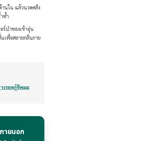
ด้านใน แล้วนวดคลึง
้ำซ้ำ
อร์นำซองเข้าอุ่น
้นเพื่อสลายกลิ่นกาย
างรอดกู้ชีพผม
กภายนอก